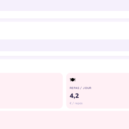
🍽
REPAS / JOUR
€ / repas