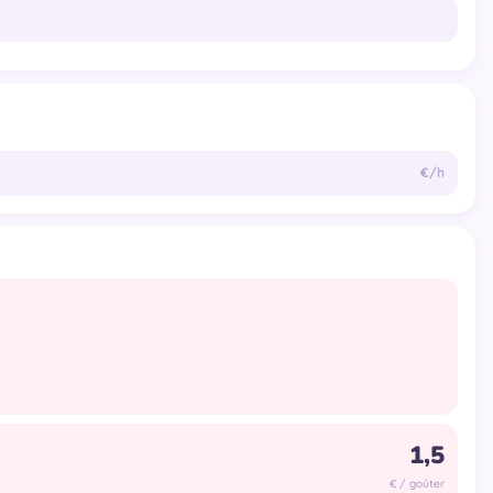
€/h
€ / goûter